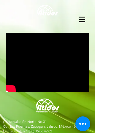
Circunvalación Norte No.31
Col. Las Fuentes, Zapopan, Jalisco, México 45070
Contacto:
+52 1 (33) 36 86 42 82